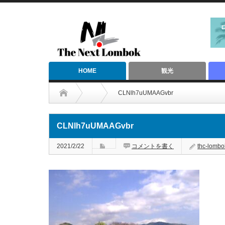
HOME
観光
CLNlh7uUMAAGvbr
CLNlh7uUMAAGvbr
2021/2/22
コメントを書く
thc-lombo