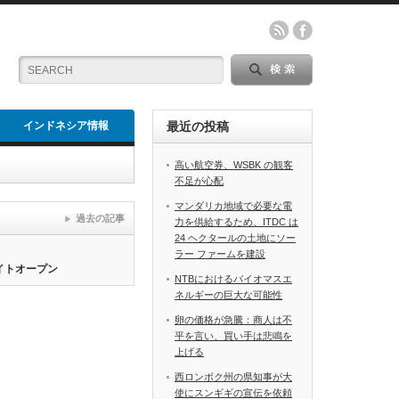
インドネシア情報
最近の投稿
高い航空券、WSBK の観客
不足が心配
マンダリカ地域で必要な電
過去の記事
力を供給するため、ITDC は
24 ヘクタールの土地にソー
ラー ファームを建設
サイトオープン
NTBにおけるバイオマスエ
ネルギーの巨大な可能性
卵の価格が急騰：商人は不
平を言い、買い手は悲鳴を
上げる
西ロンボク州の県知事が大
使にスンギギの宣伝を依頼