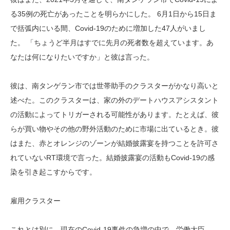
る35例の死亡があったことを明らかにした。 6月1日から15日ま
で括弧内にいる間、Covid-19のために増加した47人がいまし
た。 「ちょうど半月はすでに先月の死者数を超えています。あ
なたは何になりたいですか」と彼は言った。
彼は、南タンゲラン市では世帯助手のクラスターがかなり高いと
述べた。このクラスターは、家の外のデートハウスアシスタント
の活動によってトリガーされる可能性があります。たとえば、彼
らが買い物やその他の野外活動のために市場に出ているとき。彼
はまた、赤とオレンジのゾーンが結婚披露宴を持つことを許可さ
れていないRT環境で言った。結婚披露宴の活動もCovid-19の感
染を引き起こすからです。
雇用クラスター
これとは別に、現在のCovid-19事件の急増の中で、労働大臣