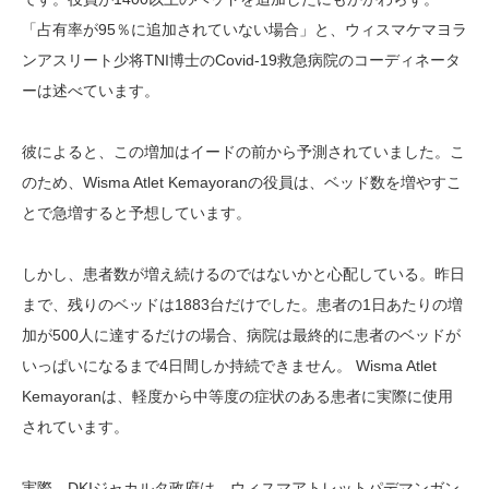
「占有率が95％に追加されていない場合」と、ウィスマケマヨラ
ンアスリート少将TNI博士のCovid-19救急病院のコーディネータ
ーは述べています。
彼によると、この増加はイードの前から予測されていました。こ
のため、Wisma Atlet Kemayoranの役員は、ベッド数を増やすこ
とで急増すると予想しています。
しかし、患者数が増え続けるのではないかと心配している。昨日
まで、残りのベッドは1883台だけでした。患者の1日あたりの増
加が500人に達するだけの場合、病院は最終的に患者のベッドが
いっぱいになるまで4日間しか持続できません。 Wisma Atlet
Kemayoranは、軽度から中等度の症状のある患者に実際に使用
されています。
実際、DKIジャカルタ政府は、ウィスマアトレットパデマンガン