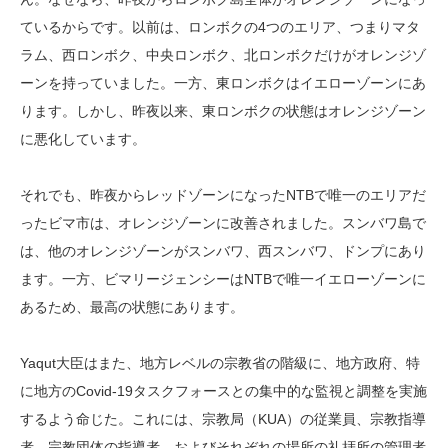
ているからです。以前は、ロンボクの4つのエリア、つまりマタ
ラム、西ロンボク、中央ロンボク、北ロンボクだけがオレンジゾ
ーンを持っていました。一方、東ロンボクはイエローゾーンにあ
ります。しかし、昨夜以来、東ロンボクの状態はオレンジゾーン
に悪化しています。
それでも、昨夜からレッドゾーンになったNTBで唯一のエリアだ
ったビマ市は、オレンジゾーンに改善されました。スンバワ島で
は、他のオレンジゾーンがスンバワ、西スンバワ、ドンプにあり
ます。一方、ビマリージェンシーはNTBで唯一イエローゾーンに
あるため、最高の状態にあります。
Yaqut大臣はまた、地方レベルの宗教省の階級に、地方政府、特
に地方のCovid-19タスクフォースとの集中的な監視と調整を実施
するよう命じた。これには、宗教局（KUA）の従業員、宗教指導
者、宗教団体の指導者、およびそれぞれの場所の礼拝所の管理者