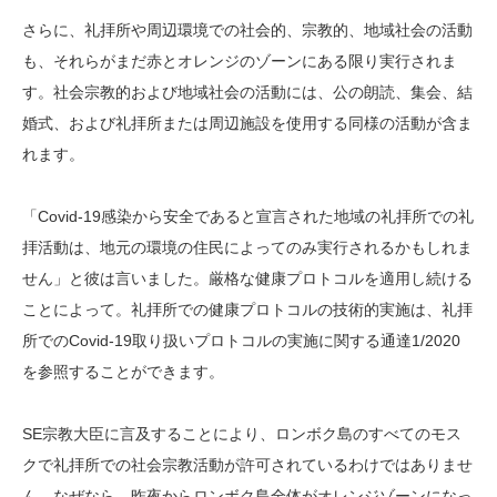
さらに、礼拝所や周辺環境での社会的、宗教的、地域社会の活動
も、それらがまだ赤とオレンジのゾーンにある限り実行されま
す。社会宗教的および地域社会の活動には、公の朗読、集会、結
婚式、および礼拝所または周辺施設を使用する同様の活動が含ま
れます。
「Covid-19感染から安全であると宣言された地域の礼拝所での礼
拝活動は、地元の環境の住民によってのみ実行されるかもしれま
せん」と彼は言いました。厳格な健康プロトコルを適用し続ける
ことによって。礼拝所での健康プロトコルの技術的実施は、礼拝
所でのCovid-19取り扱いプロトコルの実施に関する通達1/2020
を参照することができます。
SE宗教大臣に言及することにより、ロンボク島のすべてのモス
クで礼拝所での社会宗教活動が許可されているわけではありませ
ん。なぜなら、昨夜からロンボク島全体がオレンジゾーンになっ