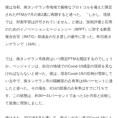
彼は当初、南タンゲラン市地域で厳格なプロトコルを備えた限定
されたPTMが7月の第2週に再開すると述べた。 「しかし、現状
では、対面学習は許可されていません」と彼は、技術評価と応用
のためのイノベーションエージェンシー（BPPT）に対する耐震
複合住宅（RKTG）助成金の引き渡しの最中に言った。昨日南タ
ンゲランで（16/6）。
では、南タンゲラン市政府はいつ限定PTMを開設するのでしょう
か。ベンジャミンは、自分の地域でのCovid-19感染の現状を見な
ければならないと述べた。彼は、現在Covid-19の症例が増加して
いる中で、南タンゲラン市の隔離室の占有率は68パーセントに達
したと述べた。その場合、ICUの部屋の占有率はすでに71％で
す。この状態は、約30〜31パーセントであった1か月前と比較し
て急激に増加しました。
彼はまた、2021年5月を通して、南タンゲラン市でCovid-19によ