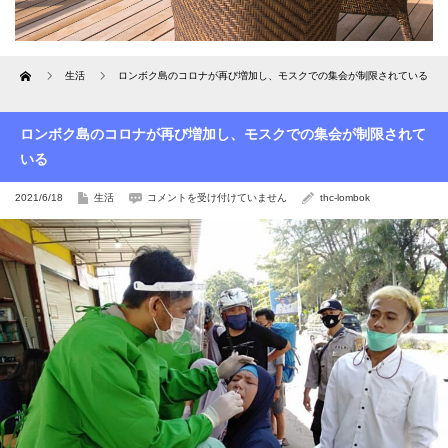
Home
生活
ロンボク島のコロナが再び増加し、モスクでの集会が制限されている
ロンボク島のコロナが再び増加し、モスクでの集会が制限されて
いる
ロ
2021/6/18
生活
コメントを受け付けていません
thc-lombok
ン
ボ
ク
島
の
コ
ロ
ナ
が
再
び
増
加
し、
モ
ス
ク
で
の
集
会
が
制
限
さ