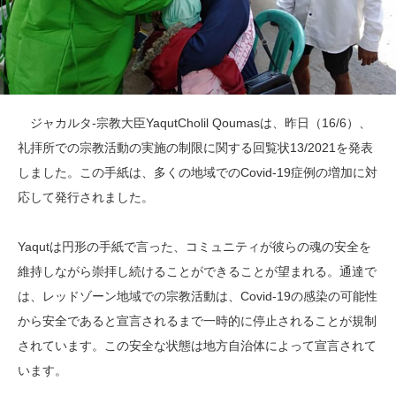
れ
て
い
る
は
ジャカルタ-宗教大臣YaqutCholil Qoumasは、昨日（16/6）、
礼拝所での宗教活動の実施の制限に関する回覧状13/2021を発表
しました。この手紙は、多くの地域でのCovid-19症例の増加に対
応して発行されました。
Yaqutは円形の手紙で言った、コミュニティが彼らの魂の安全を
維持しながら崇拝し続けることができることが望まれる。通達で
は、レッドゾーン地域での宗教活動は、Covid-19の感染の可能性
から安全であると宣言されるまで一時的に停止されることが規制
されています。この安全な状態は地方自治体によって宣言されて
います。