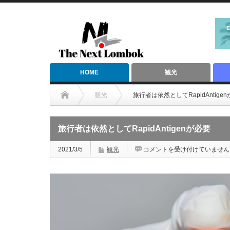
HOME
観光
観光
旅行者は依然としてRapidAntige
旅行者は依然としてRapidAntigenが必要
旅
2021/3/5
観光
コメントを受け付けていません
行
者
は
依
然
と
し
て
RapidAntigen
が
必
要
は