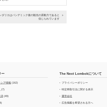
マンダリカはパンデミック後の観光の原動力であると
信じられています
リー
The Next Lombokについて
ネシア情報
(162)
プライバシーポリシー
ス
(7)
特定商取引法に関する表示
経済
(49)
運営会社
4)
広告掲載を希望される方へ