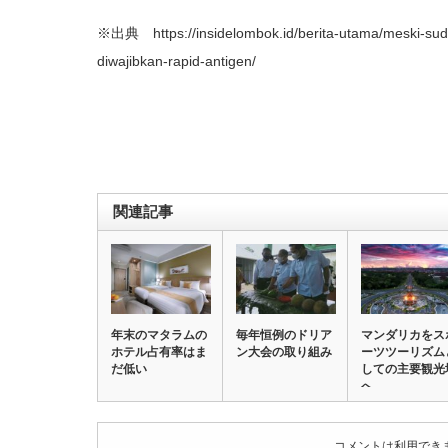
※出典 https://insidelombok.id/berita-utama/meski-suda
diwajibkan-rapid-antigen/
関連記事
年末のマタラムの
毎年恒例のドリア
マンダリカをス
ホテル占有率はま
ン大会の取り組み
ーツツーリズム
だ低い
しての主要観光
へ
コメントは利用でき