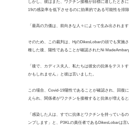
しかし、彼はまた、ワクチン接種が目標に達したときに旅
19の感染率を低下させるのに効果的である可能性を排
「最高の力価は、前向きな人々によって生み出されます
そのため、この裁判は、HjのDikesLobarの頭でも
種した後、陽性であることが確認されたNi MadeAmbarya
「後で、カディス夫人、私たちは彼女の抗体をテストす
かもしれません」と彼は言いました。
この場合、Covid-19陽性であることが確認され、回
えられ、関係者がワクチンを接種すると抗体が増えると
「感染した人は、すでに抗体とワクチンを持っているの
ンプします」と、P3KLの責任者であるDikesLobarは