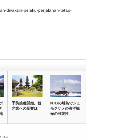
h-divaksin-pelaku-perjalanan-tetap-
ポ
予防接種開始。観
NTBの離島でシュ
と
光業への影響は
モクザメの海洋観
地
光の可能性
ません。