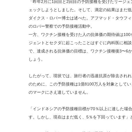
「昨年2月に1回目と2回目の予防接種を受けたリージ
ェックしようとしました。そして、滴定の結果はまだ低く
ダイクス・ロバー博士は述べた。アフマッド・タウフィク
のロバー警察での予防接種活動中。
一方、ワクチン接種を受けた人の抗体価の期待値は10
ジェントとセクダに起こったことはすぐに内科医に相談
で、達成される抗体価の目標は、ワクチン接種後3〜6
しょう。
したがって、現状では、旅行者の迅速抗原が除去されれ
のために、この予防接種は1億8100万人を対象として
のマークにさえ達していません。
「インドネシアの予防接種目標が70％以上に達した場
す。しかし、現在はまだ低く、5％を下回っています」