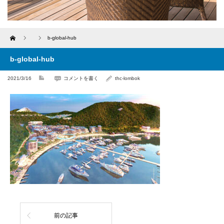
Home
b-global-hub
b-global-hub
2021/3/16
コメントを書く
thc-lombok
前の記事