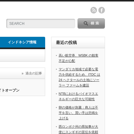
インドネシア情報
最近の投稿
高い航空券、WSBK の観客
不足が心配
マンダリカ地域で必要な電
過去の記事
力を供給するため、ITDC は
24 ヘクタールの土地にソー
ラー ファームを建設
サイトオープン
NTBにおけるバイオマスエ
ネルギーの巨大な可能性
卵の価格が急騰：商人は不
平を言い、買い手は悲鳴を
上げる
西ロンボク州の県知事が大
使にスンギギの宣伝を依頼