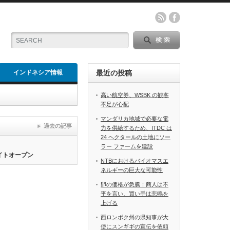
インドネシア情報
最近の投稿
高い航空券、WSBK の観客
不足が心配
マンダリカ地域で必要な電
過去の記事
力を供給するため、ITDC は
24 ヘクタールの土地にソー
ラー ファームを建設
サイトオープン
NTBにおけるバイオマスエ
ネルギーの巨大な可能性
卵の価格が急騰：商人は不
平を言い、買い手は悲鳴を
上げる
西ロンボク州の県知事が大
使にスンギギの宣伝を依頼