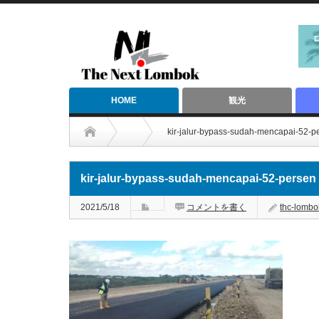
HOME
観光
kir-jalur-bypass-sudah-mencapai-52-p
kir-jalur-bypass-sudah-mencapai-52-persen
2021/5/18
コメントを書く
thc-lombo