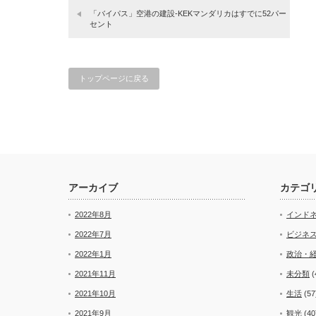
「バイパス」空港の建設-KEKマンダリカはすでに52パー
セント
トップページに戻る
アーカイブ
カテゴ
2022年8月
インド
2022年7月
ビジネ
2022年1月
政治・
2021年11月
未分類
(
2021年10月
生活
(57
2021年9月
観光
(40