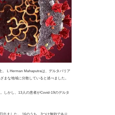
士。 L Herman Mahaputraは、デルタバリア
まざまな地域に分散していると述べました。
かし、13人の患者がCovid-19のデルタ
昨日出ました。 16のうち、3つは無効であり、