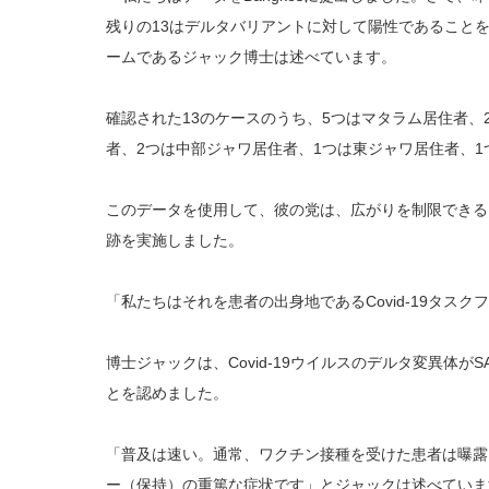
残りの13はデルタバリアントに対して陽性であることを
ームであるジャック博士は述べています。
確認された13のケースのうち、5つはマタラム居住者、
者、2つは中部ジャワ居住者、1つは東ジャワ居住者、
このデータを使用して、彼の党は、広がりを制限できる
跡を実施しました。
「私たちはそれを患者の出身地であるCovid-19タス
博士ジャックは、Covid-19ウイルスのデルタ変異体がS
とを認めました。
「普及は速い。通常、ワクチン接種を受けた患者は曝露
ー（保持）の重篤な症状です」とジャックは述べていま