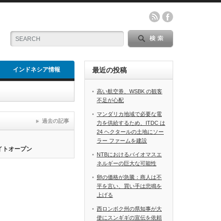
インドネシア情報
最近の投稿
高い航空券、WSBK の観客
不足が心配
マンダリカ地域で必要な電
過去の記事
力を供給するため、ITDC は
24 ヘクタールの土地にソー
ラー ファームを建設
サイトオープン
NTBにおけるバイオマスエ
ネルギーの巨大な可能性
卵の価格が急騰：商人は不
平を言い、買い手は悲鳴を
上げる
西ロンボク州の県知事が大
使にスンギギの宣伝を依頼