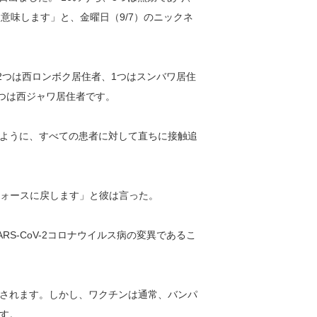
意味します」と、金曜日（9/7）のニックネ
2つは西ロンボク居住者、1つはスンバワ居住
1つは西ジャワ居住者です。
ように、すべての患者に対して直ちに接触追
クフォースに戻します」と彼は言った。
ARS-CoV-2コロナウイルス病の変異であるこ
されます。しかし、ワクチンは通常、バンパ
す。