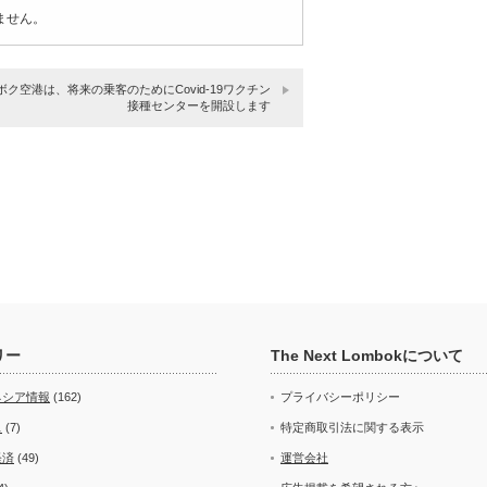
ません。
ボク空港は、将来の乗客のためにCovid-19ワクチン
接種センターを開設します
リー
The Next Lombokについて
ネシア情報
(162)
プライバシーポリシー
ス
(7)
特定商取引法に関する表示
経済
(49)
運営会社