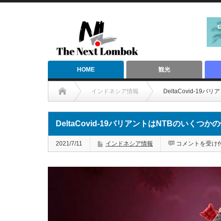
HOME
観光
インドネシア情報
DeltaCovid-1
DeltaCovid-19バリアントはNTBのいく
DeltaCovid-
2021/7/11
インドネシア情報
コメントを受け
19
バ
リ
ア
ン
ト
は
NTB
の
い
く
つ
か