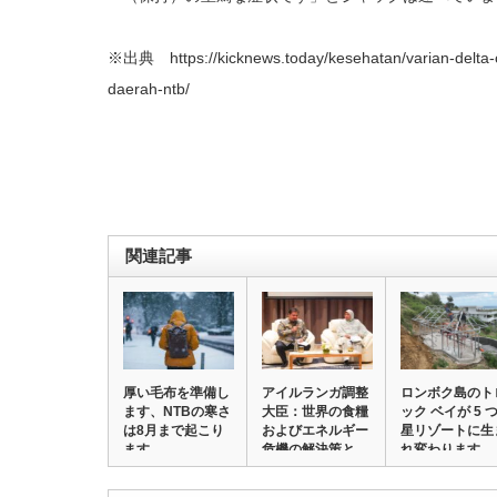
※出典 https://kicknews.today/kesehatan/varian-delta-
daerah-ntb/
関連記事
厚い毛布を準備し
アイルランガ調整
ロンボク島のト
ます、NTBの寒さ
大臣：世界の食糧
ック ベイが 5 
は8月まで起こり
およびエネルギー
星リゾートに生
ます
危機の解決策と
れ変わります…
な…