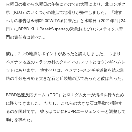
火曜日の夜から水曜日の午後にかけての大雨により、北ロンボク
県（KLU）のいくつかの地点で地滑りが発生しました。 「地す
べりの報告は今朝09.00WITA頃に来た」と水曜日（2021年2月24
日）にBPBD KLU PasekSupartaの緊急およびロジスティクス部
門の責任者は述べた。
彼は、2つの地滑りポイントがあったと説明しました。 つまり、
ペメナン地区のマラッカ村のクルイハムレットとセタンギハムレ
ットにあります。 地すべりは、ペメナン-スンギギ道路を結ぶ道
路の半分を占める大きな石と丘陵地の形であったと彼は言った。
BPBD迅速反応チーム（TRC）とKLUダムカーが清掃を行うため
に降りてきました。 ただし、これらの大きな石は手動で掃除す
るのが困難です。 彼らはついにPUPRエージェンシーと調整して
助けを求めた。