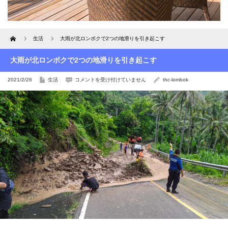
Home
生活
大雨が北ロンボクで2つの地滑りを引き起こす
大雨が北ロンボクで2つの地滑りを引き起こす
大
2021/2/26
生活
コメントを受け付けていません
thc-lombok
雨
が
北
ロ
ン
ボ
ク
で
2
つ
の
地
滑
り
を
引
き
起
こ
す
は