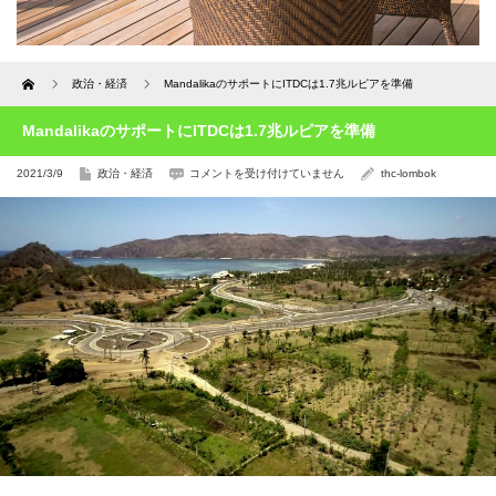
Home
政治・経済
MandalikaのサポートにITDCは1.7兆ルピアを準備
MandalikaのサポートにITDCは1.7兆ルピアを準備
Mandalika
2021/3/9
政治・経済
コメントを受け付けていません
thc-lombok
の
サ
ポ
ー
ト
に
ITDC
は
1.7
兆
ル
ピ
ア
を
準
備
は