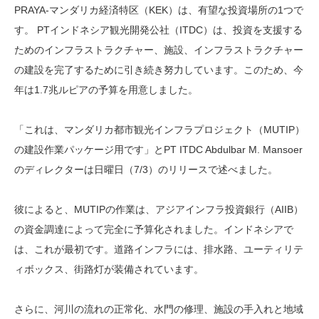
PRAYA-マンダリカ経済特区（KEK）は、有望な投資場所の1つで
す。 PTインドネシア観光開発公社（ITDC）は、投資を支援する
ためのインフラストラクチャー、施設、インフラストラクチャー
の建設を完了するために引き続き努力しています。このため、今
年は1.7兆ルピアの予算を用意しました。
「これは、マンダリカ都市観光インフラプロジェクト（MUTIP）
の建設作業パッケージ用です」とPT ITDC Abdulbar M. Mansoer
のディレクターは日曜日（7/3）のリリースで述べました。
彼によると、MUTIPの作業は、アジアインフラ投資銀行（AIIB）
の資金調達によって完全に予算化されました。インドネシアで
は、これが最初です。道路インフラには、排水路、ユーティリテ
ィボックス、街路灯が装備されています。
さらに、河川の流れの正常化、水門の修理、施設の手入れと地域