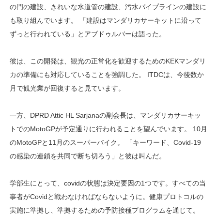
の門の建設、きれいな水道管の建設、汚水パイプラインの建設に
も取り組んでいます。 「建設はマンダリカサーキットに沿って
ずっと行われている」とアブドゥルバーは語った。
彼は、この開発は、観光の正常化を歓迎するためのKEKマンダリ
カの準備にも対応していることを強調した。 ITDCは、今後数か
月で観光業が回復すると見ています。
一方、DPRD Attic HL Sarjanaの副会長は、マンダリカサーキッ
トでのMotoGPが予定通りに行われることを望んでいます。 10月
のMotoGPと11月のスーパーバイク。 「キーワード、Covid-19
の感染の連鎖を共同で断ち切ろう」と彼は叫んだ。
学部生にとって、covidの状態は決定要因の1つです。すべての当
事者がCovidと戦わなければならないように。健康プロトコルの
実施に準拠し、準拠するための予防接種プログラムを通じて。