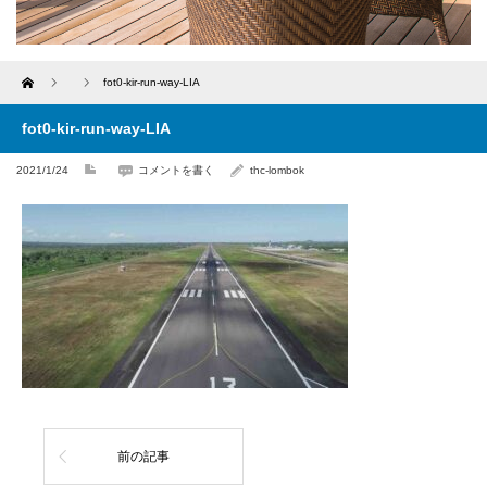
Home
fot0-kir-run-way-LIA
fot0-kir-run-way-LIA
2021/1/24
コメントを書く
thc-lombok
前の記事