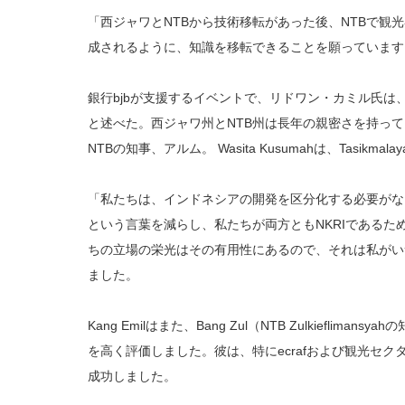
「西ジャワとNTBから技術移転があった後、NTBで観
成されるように、知識を移転できることを願っています
銀行bjbが支援するイベントで、リドワン・カミル氏は
と述べた。西ジャワ州とNTB州は長年の親密さを持ってい
NTBの知事、アルム。 Wasita Kusumahは、Tasikm
「私たちは、インドネシアの開発を区分化する必要がな
という言葉を減らし、私たちが両方ともNKRIである
ちの立場の栄光はその有用性にあるので、それは私がい
ました。
Kang Emilはまた、Bang Zul（NTB Zulkieflim
を高く評価しました。彼は、特にecrafおよび観光セ
成功しました。