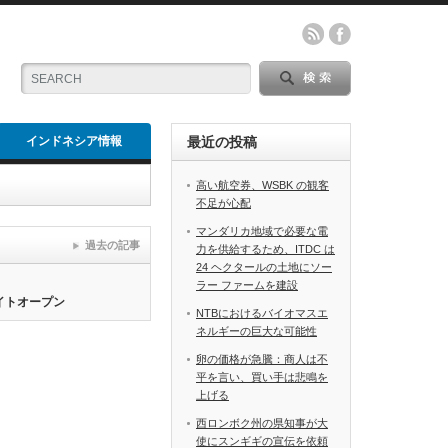
インドネシア情報
最近の投稿
高い航空券、WSBK の観客
不足が心配
マンダリカ地域で必要な電
過去の記事
力を供給するため、ITDC は
24 ヘクタールの土地にソー
ラー ファームを建設
サイトオープン
NTBにおけるバイオマスエ
ネルギーの巨大な可能性
卵の価格が急騰：商人は不
平を言い、買い手は悲鳴を
上げる
西ロンボク州の県知事が大
使にスンギギの宣伝を依頼