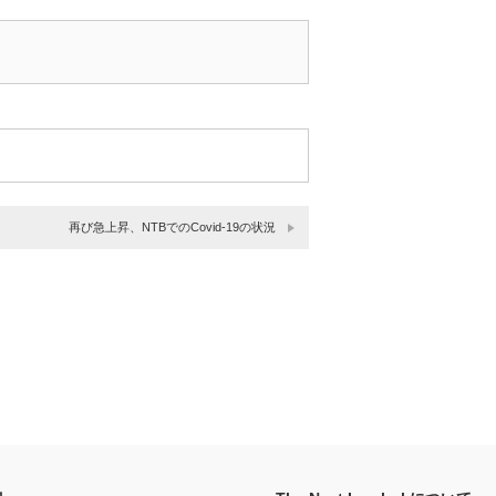
再び急上昇、NTBでのCovid-19の状況