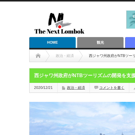
HOME
観光
政治・経済
西ジャワ州政府がNTBツ
西ジャワ州政府がNTBツーリズムの開発を
2020/12/21
政治・経済
コメントを書く