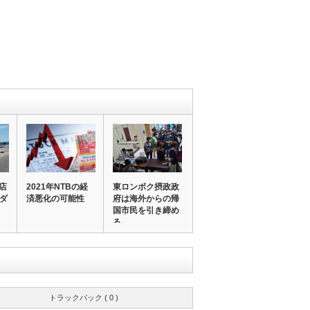
店
2021年NTBの経
東ロンボク摂政政
％ダ
済悪化の可能性
府は海外からの帰
国市民を引き締め
る
トラックバック ( 0 )