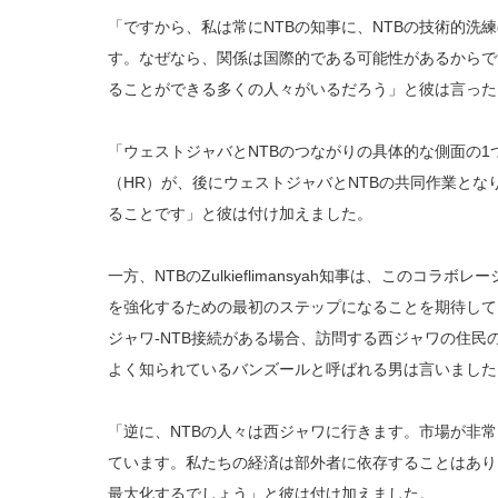
「ですから、私は常にNTBの知事に、NTBの技術的洗
す。なぜなら、関係は国際的である可能性があるからで
ることができる多くの人々がいるだろう」と彼は言った
「ウェストジャバとNTBのつながりの具体的な側面の
（HR）が、後にウェストジャバとNTBの共同作業と
ることです」と彼は付け加えました。
一方、NTBのZulkieflimansyah知事は、このコラボ
を強化するための最初のステップになることを期待して
ジャワ-NTB接続がある場合、訪問する西ジャワの住民
よく知られているバンズールと呼ばれる男は言いました
「逆に、NTBの人々は西ジャワに行きます。市場が非
ています。私たちの経済は部外者に依存することはあり
最大化するでしょう」と彼は付け加えました。