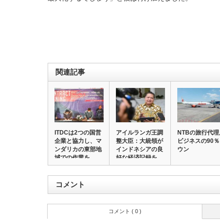
関連記事
ITDCは2つの国営
アイルランガ王調
NTBの旅行代理
企業と協力し、マ
整大臣：大統領が
ビジネスの90
ンダリカの東部地
インドネシアの良
ウン
域での作業を…
好な経済記録を
I…
コメント
コメント ( 0 )