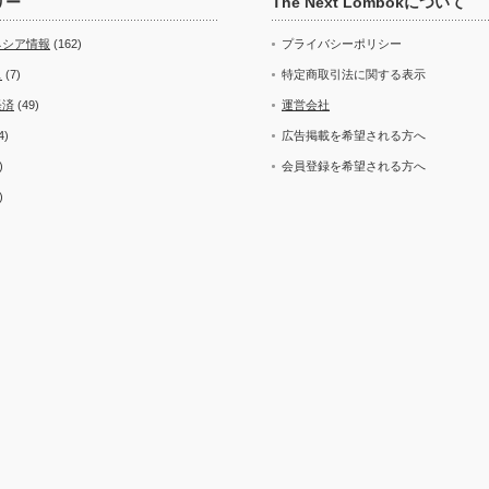
リー
The Next Lombokについて
ネシア情報
(162)
プライバシーポリシー
ス
(7)
特定商取引法に関する表示
経済
(49)
運営会社
4)
広告掲載を希望される方へ
)
会員登録を希望される方へ
)